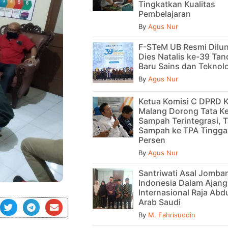
Tingkatkan Kualitas
Pembelajaran
By
Agus Nur
F-STeM UB Resmi Dilu
Dies Natalis ke-39 Tan
Baru Sains dan Teknol
By
Agus Nur
Ketua Komisi C DPRD 
Malang Dorong Tata Ke
Sampah Terintegrasi, T
Sampah ke TPA Tinggal
Persen
By
Agus Nur
Santriwati Asal Jomban
Indonesia Dalam Ajan
Internasional Raja Abdu
Arab Saudi
By
M. Fahrisuddin