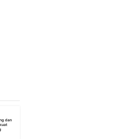
ng dan
kuat
g