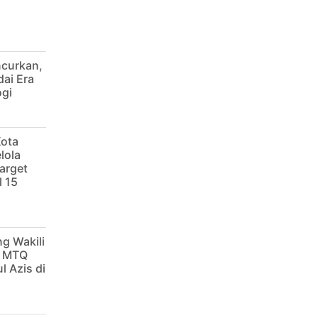
ncurkan,
dai Era
ogi
Kota
lola
arget
 15
g Wakili
g MTQ
l Azis di