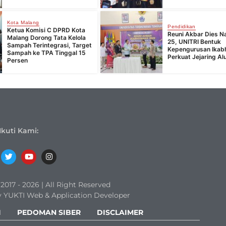
Kota Malang
Pendidikan
Ketua Komisi C DPRD Kota
Reuni Akbar Dies Na
Malang Dorong Tata Kelola
25, UNITRI Bentuk
Sampah Terintegrasi, Target
Kepengurusan Ika
Sampah ke TPA Tinggal 15
Perkuat Jejaring Al
Persen
Ikuti Kami:
017 - 2026 | All Right Reserved
 YUKTI Web & Application Developer
I
PEDOMAN SIBER
DISCLAIMER