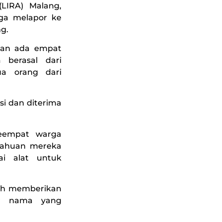
LIRA) Malang,
ga melapor ke
g.
kan ada empat
berasal dari
a orang dari
i dan diterima
keempat warga
etahuan mereka
ai alat untuk
nah memberikan
r nama yang