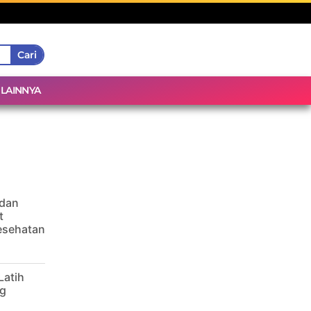
Cari
LAINNYA
 dan
t
Kesehatan
Latih
g