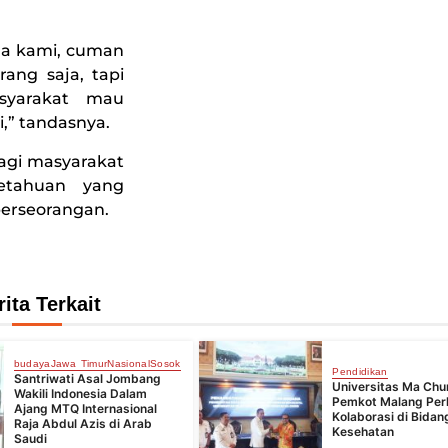
ada kami, cuman
ang saja, tapi
syarakat mau
,” tandasnya.
agi masyarakat
etahuan yang
erseorangan.
rita Terkait
budaya
Jawa Timur
Nasional
Sosok
Pendidikan
Santriwati Asal Jombang
Universitas Ma Chu
Wakili Indonesia Dalam
Pemkot Malang Per
Ajang MTQ Internasional
Kolaborasi di Bidan
Raja Abdul Azis di Arab
Kesehatan
Saudi