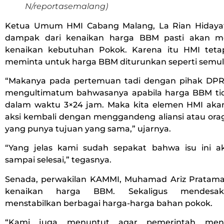
N/reportasemalang)
Ketua Umum HMI Cabang Malang, La Rian Hidaya
dampak dari kenaikan harga BBM pasti akan 
kenaikan kebutuhan Pokok. Karena itu HMI tet
meminta untuk harga BBM diturunkan seperti semul
“Makanya pada pertemuan tadi dengan pihak DPR
mengultimatum bahwasanya apabila harga BBM ti
dalam waktu 3×24 jam. Maka kita elemen HMI ak
aksi kembali dengan menggandeng aliansi atau orag
yang punya tujuan yang sama,” ujarnya.
“Yang jelas kami sudah sepakat bahwa isu ini a
sampai selesai,” tegasnya.
Senada, perwakilan KAMMI, Muhamad Ariz Pratam
kenaikan harga BBM. Sekaligus mendesak
menstabilkan berbagai harga-harga bahan pokok.
“Kami juga menuntut agar pemerintah me