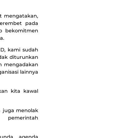
t mengatakan,
merembet pada
ap bekomitmen
a.
D, kami sudah
dak diturunkan
an mengadakan
anisasi lainnya
kan kita kawal
a juga menolak
 pemerintah
nunda agenda