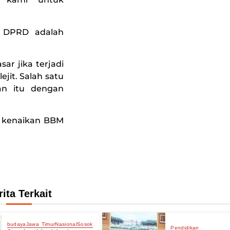
i DPRD adalah
r jika terjadi
ejit. Salah satu
an itu dengan
ri kenaikan BBM
rita Terkait
budaya
Jawa Timur
Nasional
Sosok
Pendidikan