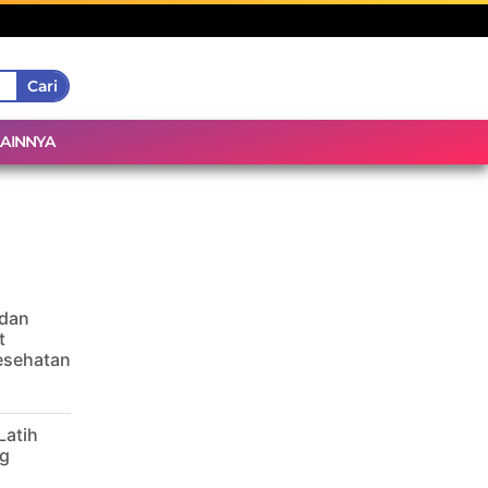
Cari
LAINNYA
 dan
t
Kesehatan
Latih
g