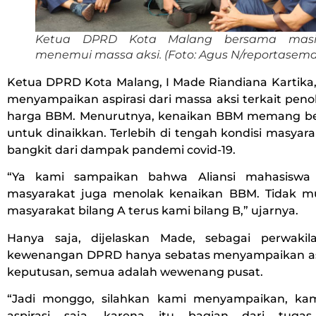
Ketua DPRD Kota Malang bersama masin
menemui massa aksi. (Foto: Agus N/reportasem
Ketua DPRD Kota Malang, I Made Riandiana Kartika
menyampaikan aspirasi dari massa aksi terkait pen
harga BBM. Menurutnya, kenaikan BBM memang b
untuk dinaikkan. Terlebih di tengah kondisi masyar
bangkit dari dampak pandemi covid-19.
“Ya kami sampaikan bahwa Aliansi mahasiswa
masyarakat juga menolak kenaikan BBM. Tidak mu
masyarakat bilang A terus kami bilang B,” ujarnya.
Hanya saja, dijelaskan Made, sebagai perwakil
kewenangan DPRD hanya sebatas menyampaikan asp
keputusan, semua adalah wewenang pusat.
“Jadi monggo, silahkan kami menyampaikan, k
aspirasi saja. karena itu bagian dari tuga