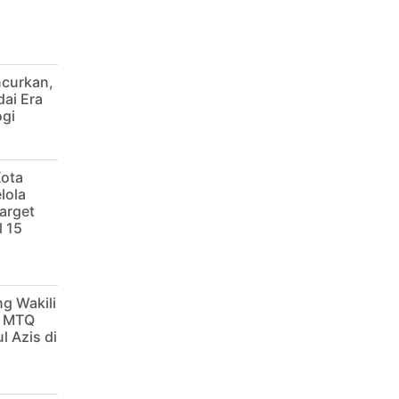
ncurkan,
dai Era
ogi
Kota
lola
arget
 15
g Wakili
g MTQ
l Azis di