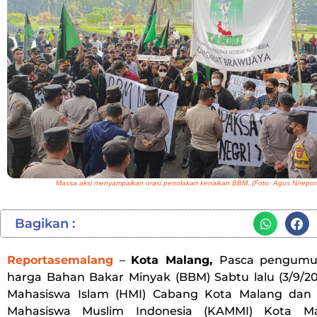
Massa aksi menyampaikan orasi penolakan kenaikan BBM. (Foto: Agus N/repor
Bagikan :
Reportasemalang
–
Kota Malang,
Pasca pengumu
harga Bahan Bakar Minyak (BBM) Sabtu lalu (3/9/2
Mahasiswa Islam (HMI) Cabang Kota Malang dan 
Mahasiswa Muslim Indonesia (KAMMI) Kota Ma