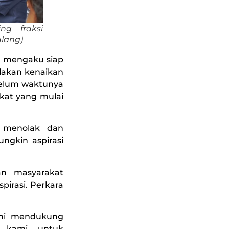
g fraksi
alang)
, mengaku siap
olakan kenaikan
elum waktunya
akat yang mulai
 menolak dan
ngkin aspirasi
an masyarakat
irasi. Perkara
ami mendukung
s kami untuk