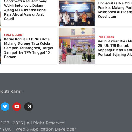
Santriwati Asal Jombang
Universitas Ma Chu
Wakili Indonesia Dalam
Pemkot Malang Per
Ajang MTQ Internasional
Kolaborasi di Bidan
Raja Abdul Azis di Arab
Kesehatan
Saudi
Kota Malang
Pendidikan
Ketua Komisi C DPRD Kota
Reuni Akbar Dies Na
Malang Dorong Tata Kelola
25, UNITRI Bentuk
Sampah Terintegrasi, Target
Kepengurusan Ika
Sampah ke TPA Tinggal 15
Perkuat Jejaring Al
Persen
Ikuti Kami:
017 - 2026 | All Right Reserved
 YUKTI Web & Application Developer