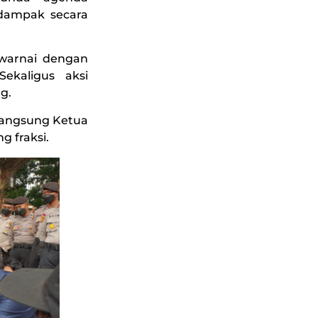
dampak secara
iwarnai dengan
Sekaligus aksi
g.
 langsung Ketua
 fraksi.