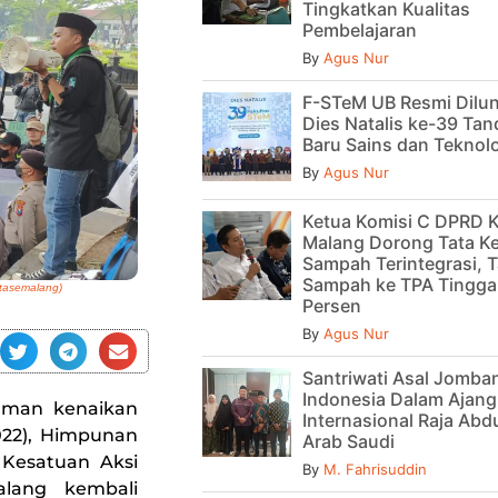
Tingkatkan Kualitas
Pembelajaran
By
Agus Nur
F-STeM UB Resmi Dilu
Dies Natalis ke-39 Tan
Baru Sains dan Teknol
By
Agus Nur
Ketua Komisi C DPRD 
Malang Dorong Tata Ke
Sampah Terintegrasi, T
Sampah ke TPA Tinggal
tasemalang)
Persen
By
Agus Nur
Santriwati Asal Jomban
Indonesia Dalam Ajan
man kenaikan
Internasional Raja Abdu
022), Himpunan
Arab Saudi
Kesatuan Aksi
By
M. Fahrisuddin
lang kembali