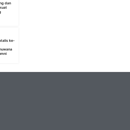
ng dan
kuat
g
talis ke-
bhuwana
umni