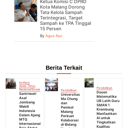
Ketua Komisi C DPRD
Kota Malang Dorong
Tata Kelola Sampah
Terintegrasi, Target
Sampah ke TPA Tinggal
15 Persen
By
Agus Nur
Berita Terkait
budaya
Jawa Timur
Pendidikan
Nasional
Sosok
Pendidikan
Dosen
Santriwati
Universitas
Matematika
Asal
Ma Chung
UB Latih Guru
Jombang
dan
SMAN 1
Wakili
Pemkot
Krembung
Indonesia
Malang
Manfaatkan
Dalam Ajang
Perkuat
AI untuk
MTQ
Kolaborasi
Tingkatkan
Internasional
di Bidang
Kualitas
Raja Abdul