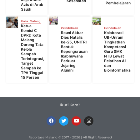
Kesehatan
Pembelajaran
Azis di Arab
Saudi
Kota Malang
Ketua
Pendidikan
Pendidikan
Komisi C
Reuni Akbar
Kolaborasi
DPRD Kota
Dies Natalis
UB-Unram
Malang
ke-25, UNITRI
Tingkatkan
Dorong Tata
Bentuk
Kompetensi
Kelola
Kepengurusan
Guru SMK
Sampah
Ikabhuwana
NTB Lewat
Terintegrasi,
Perkuat
Pelatihan AI
Target
Jejaring
dan
Sampah ke
Alumni
Bioinformatika
TPA Tinggal
15 Persen
Ikuti Kami:
Reportase Malang © 2017 - 2026 | All Right Reserved