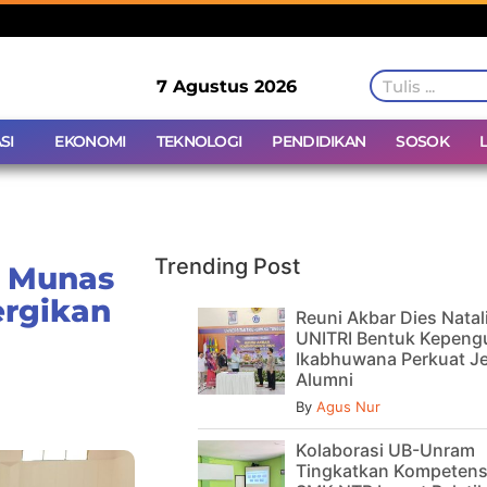
7 Agustus 2026
SI
EKONOMI
TEKNOLOGI
PENDIDIKAN
SOSOK
Trending Post
, Munas
ergikan
Reuni Akbar Dies Natal
UNITRI Bentuk Kepeng
Ikabhuwana Perkuat Je
Alumni
By
Agus Nur
Kolaborasi UB-Unram
Tingkatkan Kompetens