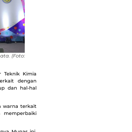
ta. (Foto:
r Teknik Kimia
erkait dengan
p dan hal-hal
 warna terkait
a memperbaiki
nya Munas ini,