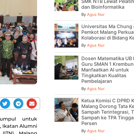
SMK NTB Lewat Pelatih
dan Bioinformatika
By
Agus Nur
Universitas Ma Chung
Pemkot Malang Perkua
Kolaborasi di Bidang 
By
Agus Nur
Dosen Matematika UB 
Guru SMAN 1 Krembun
Manfaatkan AI untuk
Tingkatkan Kualitas
Pembelajaran
By
Agus Nur
Ketua Komisi C DPRD 
Malang Dorong Tata Ke
Sampah Terintegrasi, T
Sampah ke TPA Tinggal
umpul untuk
Persen
 Ikatan Alumni
By
Agus Nur
(ITN) Malang