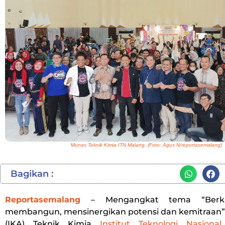
Munas Teknik Kimia ITN Malang. (Foto: Agus N/reportasemalang)
Bagikan :
Reportasemalang
– Mengangkat tema “Berk
membangun, mensinergikan potensi dan kemitraan”,
(IKA) Teknik Kimia
Institut Teknologi Nasional