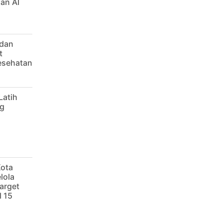
an AI
 dan
t
Kesehatan
Latih
g
Kota
lola
arget
 15