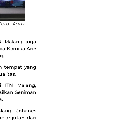
oto: Agus
TN Malang juga
nya Komika Arie
g.
n tempat yang
alitas.
i ITN Malang,
silkan Seniman
a.
lang, Johanes
elanjutan dari