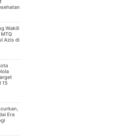
t
Kesehatan
g Wakili
g MTQ
l Azis di
Kota
lola
arget
 15
ncurkan,
dai Era
ogi