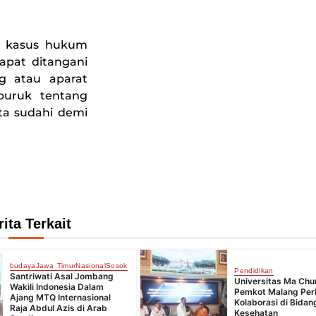
n kasus hukum
apat ditangani
ng atau aparat
buruk tentang
ta sudahi demi
rita Terkait
budaya
Jawa Timur
Nasional
Sosok
Pendidikan
Santriwati Asal Jombang
Universitas Ma Chu
Wakili Indonesia Dalam
Pemkot Malang Per
Ajang MTQ Internasional
Kolaborasi di Bidan
Raja Abdul Azis di Arab
Kesehatan