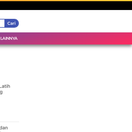
Cari
LAINNYA
Latih
g
 dan