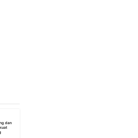
ng dan
kuat
g