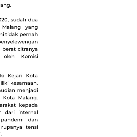
lang.
020, sudah dua
a Malang yang
i tidak pernah
enyelewengan
berat citranya
 oleh Komisi
ki Kejari Kota
liki kesamaan,
mudian menjadi
i Kota Malang.
yarakat kepada
 dari internal
h pandemi dan
 rupanya tensi
.