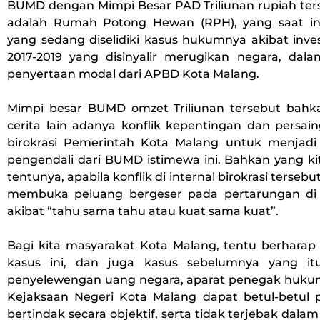
BUMD dengan Mimpi Besar PAD Triliunan rupiah ters
adalah Rumah Potong Hewan (RPH), yang saat in
yang sedang diselidiki kasus hukumnya akibat inves
2017-2019 yang disinyalir merugikan negara, dala
penyertaan modal dari APBD Kota Malang.
Mimpi besar BUMD omzet Triliunan tersebut bah
cerita lain adanya konflik kepentingan dan persain
birokrasi Pemerintah Kota Malang untuk menjad
pengendali dari BUMD istimewa ini. Bahkan yang ki
tentunya, apabila konflik di internal birokrasi terseb
membuka peluang bergeser pada pertarungan di
akibat “tahu sama tahu atau kuat sama kuat”.
Bagi kita masyarakat Kota Malang, tentu berhara
kasus ini, dan juga kasus sebelumnya yang i
penyelewengan uang negara, aparat penegak hukum,
Kejaksaan Negeri Kota Malang dapat betul-betul p
bertindak secara objektif, serta tidak terjebak dalam