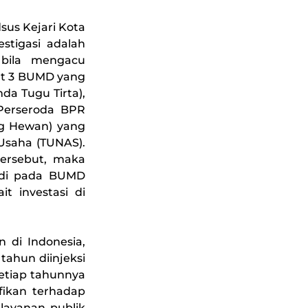
sus Kejari Kota
stigasi adalah
bila mengacu
at 3 BUMD yang
mda Tugu Tirta),
 Perseroda BPR
ng Hewan) yang
Usaha (TUNAS).
tersebut, maka
jadi pada BUMD
t investasi di
 di Indonesia,
ahun diinjeksi
etiap tahunnya
fikan terhadap
layanan publik