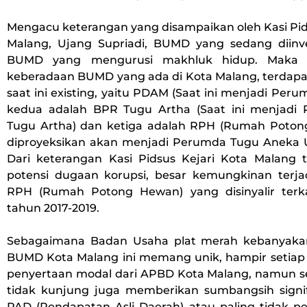
Mengacu keterangan yang disampaikan oleh Kasi Pid
Malang, Ujang Supriadi, BUMD yang sedang diinve
BUMD yang mengurusi makhluk hidup. Maka 
keberadaan BUMD yang ada di Kota Malang, terdap
saat ini existing, yaitu PDAM (Saat ini menjadi Peru
kedua adalah BPR Tugu Artha (Saat ini menjadi
Tugu Artha) dan ketiga adalah RPH (Rumah Poto
diproyeksikan akan menjadi Perumda Tugu Aneka 
Dari keterangan Kasi Pidsus Kejari Kota Malang 
potensi dugaan korupsi, besar kemungkinan ter
RPH (Rumah Potong Hewan) yang disinyalir terkai
tahun 2017-2019.
Sebagaimana Badan Usaha plat merah kebanyakan
BUMD Kota Malang ini memang unik, hampir setiap t
penyertaan modal dari APBD Kota Malang, namun s
tidak kunjung juga memberikan sumbangsih signi
PAD (Pendapatan Asli Daerah) atau paling tidak pe