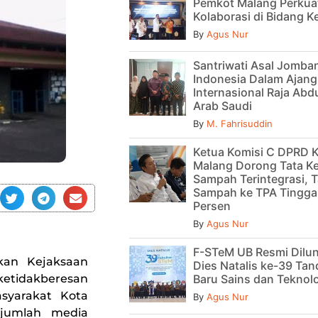
Pemkot Malang Perkua
Kolaborasi di Bidang 
By
Agus Nur
Santriwati Asal Jomban
Indonesia Dalam Ajan
Internasional Raja Abdu
Arab Saudi
By
M. Fahrisuddin
Ketua Komisi C DPRD 
Malang Dorong Tata Ke
Sampah Terintegrasi, T
Sampah ke TPA Tinggal
Persen
By
Agus Nur
F-STeM UB Resmi Dilu
kan Kejaksaan
Dies Natalis ke-39 Tan
Baru Sains dan Teknol
etidakberesan
asyarakat Kota
By
Agus Nur
ejumlah media