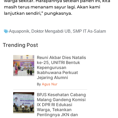
warga sekitar. Harapannya setelah panen ini, kita
masih terus menanam sayur lagi. Akan kami
lanjutkan sendiri,” pungkasnya.
Aquaponik
,
Doktor Mengabdi UB
,
SMP IT As-Salam
Trending Post
Reuni Akbar Dies Natalis
ke-25, UNITRI Bentuk
Kepengurusan
Ikabhuwana Perkuat
Jejaring Alumni
By
Agus Nur
BPJS Kesehatan Cabang
Malang Gandeng Komisi
IX DPR RI Edukasi
Warga, Tekankan
Pentingnya JKN dan