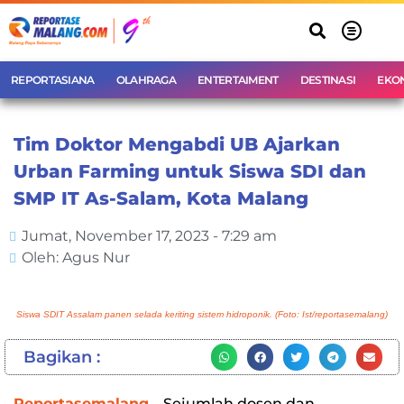
REPORTASIANA
OLAHRAGA
ENTERTAIMENT
DESTINASI
EKO
Tim Doktor Mengabdi UB Ajarkan
Urban Farming untuk Siswa SDI dan
SMP IT As-Salam, Kota Malang
Jumat, November 17, 2023 - 7:29 am
Oleh: Agus Nur
Siswa SDIT Assalam panen selada keriting sistem hidroponik. (Foto: Ist/reportasemalang)
Bagikan :
Reportasemalang
– Sejumlah dosen dan