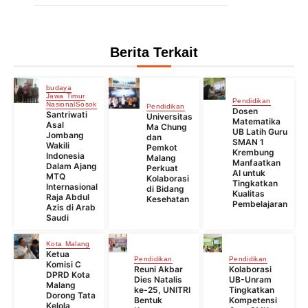
Berita Terkait
budaya
Jawa Timur
Pendidikan
Nasional
Sosok
Pendidikan
Dosen
Santriwati
Universitas
Matematika
Asal
Ma Chung
UB Latih Guru
Jombang
dan
SMAN 1
Wakili
Pemkot
Krembung
Indonesia
Malang
Manfaatkan
Dalam Ajang
Perkuat
AI untuk
MTQ
Kolaborasi
Tingkatkan
Internasional
di Bidang
Kualitas
Raja Abdul
Kesehatan
Pembelajaran
Azis di Arab
Saudi
Kota Malang
Ketua
Pendidikan
Pendidikan
Komisi C
Reuni Akbar
Kolaborasi
DPRD Kota
Dies Natalis
UB-Unram
Malang
ke-25, UNITRI
Tingkatkan
Dorong Tata
Bentuk
Kompetensi
Kelola