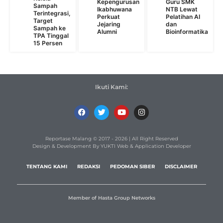
Kepengurusan
Guru SMK
Sampah
Ikabhuwana
NTB Lewat
Terintegrasi,
Perkuat
Pelatihan AI
Target
Jejaring
dan
Sampah ke
Alumni
Bioinformatika
TPA Tinggal
15 Persen
Ikuti Kami:
Reportase Malang © 2017 - 2026 | All Right Reserved
Design & Development By YUKTI Web & Application Developer
TENTANG KAMI
REDAKSI
PEDOMAN SIBER
DISCLAIMER
Member of Hasta Group Networks