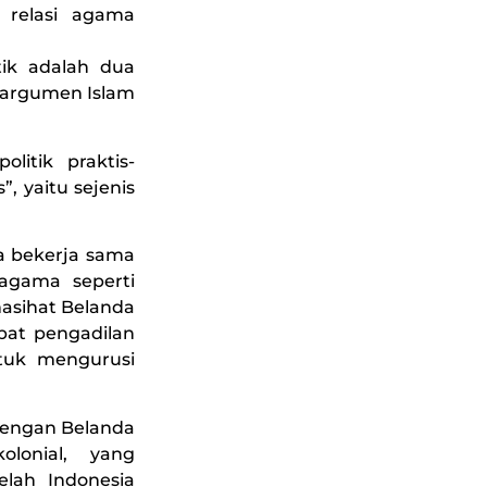
i relasi agama
ik adalah dua
erargumen Islam
litik praktis-
, yaitu sejenis
a bekerja sama
-agama seperti
nasihat Belanda
abat pengadilan
uk mengurusi
dengan Belanda
lonial, yang
elah Indonesia