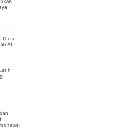
ankan
aya
i Guru
an AI
Latih
g
 dan
t
Kesehatan