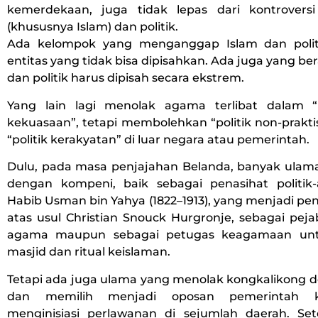
kemerdekaan, juga tidak lepas dari kontrovers
(khususnya Islam) dan politik.
Ada kelompok yang menganggap Islam dan polit
entitas yang tidak bisa dipisahkan. Ada juga yang b
dan politik harus dipisah secara ekstrem.
Yang lain lagi menolak agama terlibat dalam “po
kekuasaan”, tetapi membolehkan “politik non-praktis”
“politik kerakyatan” di luar negara atau pemerintah.
Dulu, pada masa penjajahan Belanda, banyak ulam
dengan kompeni, baik sebagai penasihat politik
Habib Usman bin Yahya (1822–1913), yang menjadi pe
atas usul Christian Snouck Hurgronje, sebagai pej
agama maupun sebagai petugas keagamaan unt
masjid dan ritual keislaman.
Tetapi ada juga ulama yang menolak kongkalikong 
dan memilih menjadi oposan pemerintah ko
menginisiasi perlawanan di sejumlah daerah. Set