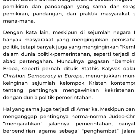
pemikiran dan pandangan yang sama dan seraga
pemikiran, pandangan, dan praktik masyarakat s
mana-mana.
Dengan kata lain, meskipun di sejumlah negara
banyak masyarakat yang menginginkan pemisah
politik, tetapi banyak juga yang menginginkan “Ke
dalam dunia politik-pemerintahan, seperti terjadi
abad pertengahan. Munculnya gagasan “Demokras
Eropa, seperti pernah ditulis Stathis Kalyvas da
Christian Democracy in Europe
, menunjukkan munc
keinginan sejumlah kelompok Kristen kontemp
tentang pentingnya mengawinkan kekristenan
dengan dunia politik-pemerintahan.
Hal yang sama juga terjadi di Amerika. Meskipun ba
menganggap pentingnya norma-norma Judeo-Chris
“mengarahkan” jalannya pemerintahan, bany
berpendirian agama sebagai “penghambat” jalan