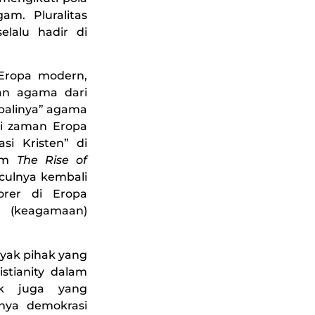
m. Pluralitas
elalu hadir di
 Eropa modern,
an agama dari
mbalinya” agama
 di zaman Eropa
i Kristen” di
lam
The Rise of
ulnya kembali
orer di Eropa
 (keagamaan)
nyak pihak yang
tianity dalam
ak juga yang
nya demokrasi