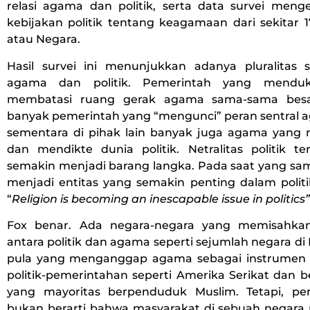
relasi agama dan politik, serta data survei menge
kebijakan politik tentang keagamaan dari sekitar 
atau Negara.
Hasil survei ini menunjukkan adanya pluralitas 
agama dan politik. Pemerintah yang mend
membatasi ruang gerak agama sama-sama besarn
banyak pemerintah yang “mengunci” peran sentral a
sementara di pihak lain banyak juga agama yan
dan mendikte dunia politik. Netralitas politik 
semakin menjadi barang langka. Pada saat yang sa
menjadi entitas yang semakin penting dalam politi
“
Religion is becoming an inescapable issue in politics”
Fox benar. Ada negara-negara yang memisahkan
antara politik dan agama seperti sejumlah negara di 
pula yang menganggap agama sebagai instrumen 
politik-pemerintahan seperti Amerika Serikat dan 
yang mayoritas berpenduduk Muslim. Tetapi, perl
bukan berarti bahwa masyarakat di sebuah negara 