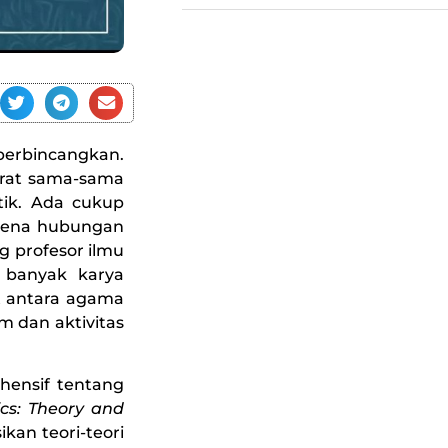
perbincangkan.
okrat sama-sama
tik. Ada cukup
mena hubungan
ng profesor ilmu
is banyak karya
 antara agama
em dan aktivitas
hensif tentang
ics: Theory and
an teori-teori