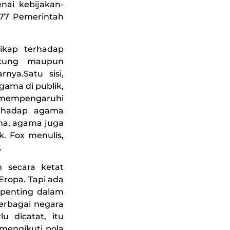
nai kebijakan-
177 Pemerintah
sikap terhadap
ukung maupun
ya.Satu sisi,
gama di publik,
g mempengaruhi
terhadap agama
ma, agama juga
k. Fox menulis,
.
 secara ketat
Eropa. Tapi ada
penting dalam
berbagai negara
u dicatat, itu
mengikuti pola