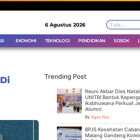
6 Agustus 2026
SI
EKONOMI
TEKNOLOGI
PENDIDIKAN
SOSOK
Trending Post
 Di
Reuni Akbar Dies Natal
UNITRI Bentuk Kepeng
Ikabhuwana Perkuat Je
Alumni
By
Agus Nur
BPJS Kesehatan Caba
Malang Gandeng Komis