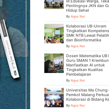
RI Edukasi Warga, Tek
Pentingnya JKN dan G
Hidup Sehat
By
Agus Nur
Kolaborasi UB-Unram
Tingkatkan Kompetens
SMK NTB Lewat Pelatih
dan Bioinformatika
By
Agus Nur
Dosen Matematika UB 
Guru SMAN 1 Krembun
Manfaatkan AI untuk
Tingkatkan Kualitas
Pembelajaran
By
Agus Nur
Universitas Ma Chung
Pemkot Malang Perkua
Kolaborasi di Bidang 
By
Agus Nur