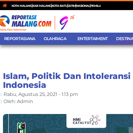
KOTA MALANG
KAB MALANG
KOTA BATU
JATIM
NASIONAL
PEMILU
REPORTASIANA
OLAHRAGA
ENTERTAIMENT
DESTINA
Islam, Politik Dan Intoleransi
Indonesia
Rabu, Agustus 25, 2021 - 1:13 pm
Oleh: Admin