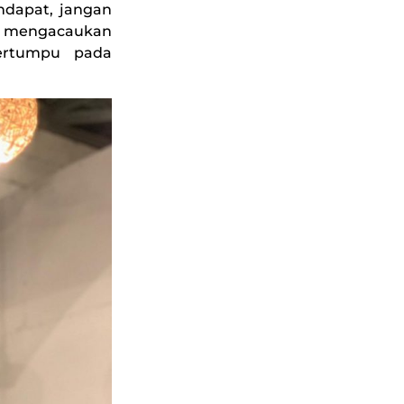
endapat, jangan
si mengacaukan
bertumpu pada