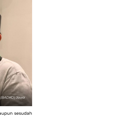
 (BADKO) Jawa
maupun sesudah