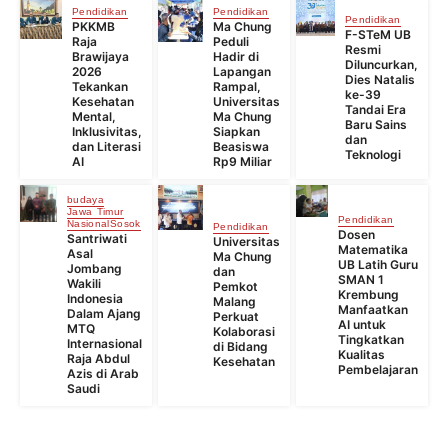
Pendidikan
Pendidikan
Pendidikan
PKKMB
Ma Chung
F-STeM UB
Raja
Peduli
Resmi
Brawijaya
Hadir di
Diluncurkan,
2026
Lapangan
Dies Natalis
Tekankan
Rampal,
ke-39
Kesehatan
Universitas
Tandai Era
Mental,
Ma Chung
Baru Sains
Inklusivitas,
Siapkan
dan
dan Literasi
Beasiswa
Teknologi
AI
Rp9 Miliar
budaya
Jawa Timur
Pendidikan
Nasional
Sosok
Pendidikan
Dosen
Santriwati
Universitas
Matematika
Asal
Ma Chung
UB Latih Guru
Jombang
dan
SMAN 1
Wakili
Pemkot
Krembung
Indonesia
Malang
Manfaatkan
Dalam Ajang
Perkuat
AI untuk
MTQ
Kolaborasi
Tingkatkan
Internasional
di Bidang
Kualitas
Raja Abdul
Kesehatan
Pembelajaran
Azis di Arab
Saudi