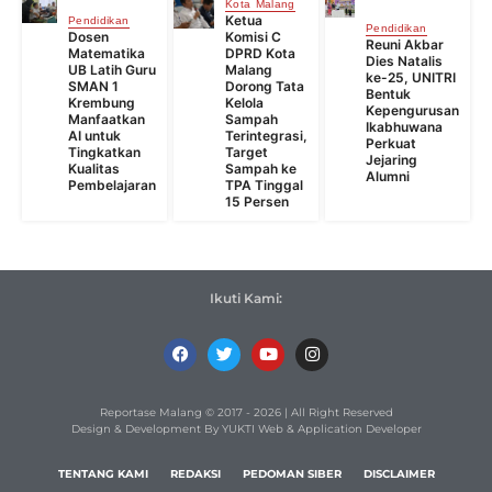
Kota Malang
Ketua
Pendidikan
Pendidikan
Dosen
Komisi C
Reuni Akbar
Matematika
DPRD Kota
Dies Natalis
UB Latih Guru
Malang
ke-25, UNITRI
SMAN 1
Dorong Tata
Bentuk
Krembung
Kelola
Kepengurusan
Manfaatkan
Sampah
Ikabhuwana
AI untuk
Terintegrasi,
Perkuat
Tingkatkan
Target
Jejaring
Kualitas
Sampah ke
Alumni
Pembelajaran
TPA Tinggal
15 Persen
Ikuti Kami:
Reportase Malang © 2017 - 2026 | All Right Reserved
Design & Development By YUKTI Web & Application Developer
TENTANG KAMI
REDAKSI
PEDOMAN SIBER
DISCLAIMER