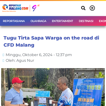
REPORTASIANA
OLAHRAGA
ENTERTAIMENT
DESTINASI
EKO
Tugu Tirta Sapa Warga on the road di
CFD Malang
Minggu, Oktober 6, 2024 - 12:37 pm
Oleh: Agus Nur