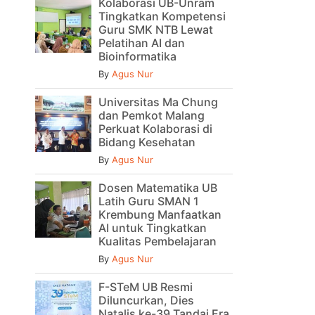
Kolaborasi UB-Unram
Tingkatkan Kompetensi
Guru SMK NTB Lewat
Pelatihan AI dan
Bioinformatika
By
Agus Nur
Universitas Ma Chung
dan Pemkot Malang
Perkuat Kolaborasi di
Bidang Kesehatan
By
Agus Nur
Dosen Matematika UB
Latih Guru SMAN 1
Krembung Manfaatkan
AI untuk Tingkatkan
Kualitas Pembelajaran
By
Agus Nur
F-STeM UB Resmi
Diluncurkan, Dies
Natalis ke-39 Tandai Era