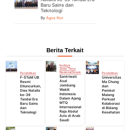
Baru Sains dan
Teknologi
By
Agus Nur
Berita Terkait
budaya
Jawa Timur
Nasional
Sosok
Pendidikan
Pendidikan
Santriwati
F-STeM UB
Universitas
Asal
Resmi
Ma Chung
Jombang
Diluncurkan,
dan
Wakili
Dies Natalis
Pemkot
Indonesia
ke-39
Malang
Dalam Ajang
Tandai Era
Perkuat
MTQ
Baru Sains
Kolaborasi
Internasional
dan
di Bidang
Raja Abdul
Teknologi
Kesehatan
Azis di Arab
Saudi