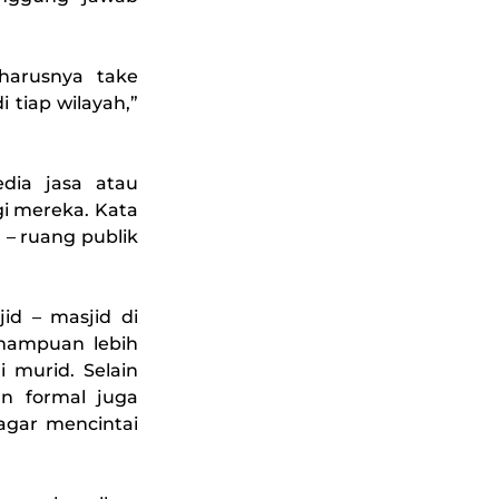
harusnya take
i tiap wilayah,”
dia jasa atau
gi mereka. Kata
 – ruang publik
id – masjid di
mampuan lebih
i murid. Selain
n formal juga
agar mencintai