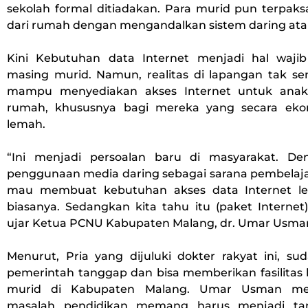
sekolah formal ditiadakan. Para murid pun terpaks
dari rumah dengan mengandalkan sistem daring atau
Kini Kebutuhan data Internet menjadi hal waji
masing murid. Namun, realitas di lapangan tak s
mampu menyediakan akses Internet untuk anakn
rumah, khususnya bagi mereka yang secara ekon
lemah.
“Ini menjadi persoalan baru di masyarakat. De
penggunaan media daring sebagai sarana pembelaja
mau membuat kebutuhan akses data Internet leb
biasanya. Sedangkan kita tahu itu (paket Internet
ujar Ketua PCNU Kabupaten Malang, dr. Umar Usma
Menurut, Pria yang dijuluki dokter rakyat ini, su
pemerintah tanggap dan bisa memberikan fasilitas 
murid di Kabupaten Malang. Umar Usman me
masalah pendidikan memang harus menjadi ta