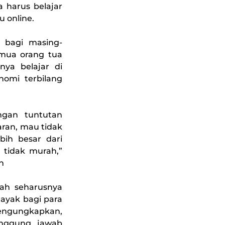
a harus belajar
 online.
b bagi masing-
emua orang tua
ya belajar di
omi terbilang
ngan tuntutan
ran, mau tidak
ih besar dari
) tidak murah,”
n
dah seharusnya
layak bagi para
ngungkapkan,
nggung jawab