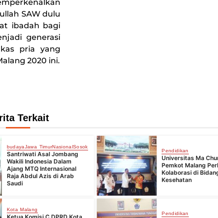
emperkenalkan
ullah SAW dulu
at ibadah bagi
jadi generasi
kas pria yang
alang 2020 ini.
rita Terkait
budaya
Jawa Timur
Nasional
Sosok
Pendidikan
Santriwati Asal Jombang
Universitas Ma Chu
Wakili Indonesia Dalam
Pemkot Malang Per
Ajang MTQ Internasional
Kolaborasi di Bidan
Raja Abdul Azis di Arab
Kesehatan
Saudi
Kota Malang
Pendidikan
Ketua Komisi C DPRD Kota