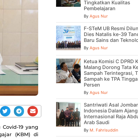
Tingkatkan Kualitas
Pembelajaran
By
Agus Nur
F-STeM UB Resmi Dilu
Dies Natalis ke-39 Tan
Baru Sains dan Teknol
By
Agus Nur
Ketua Komisi C DPRD 
Malang Dorong Tata Ke
Sampah Terintegrasi, T
Sampah ke TPA Tinggal
Persen
By
Agus Nur
Santriwati Asal Jomban
Indonesia Dalam Ajan
Internasional Raja Abdu
Arab Saudi
 Covid-19 yang
By
M. Fahrisuddin
ajar (KBM) di