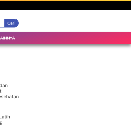
Cari
LAINNYA
 dan
t
Kesehatan
Latih
g