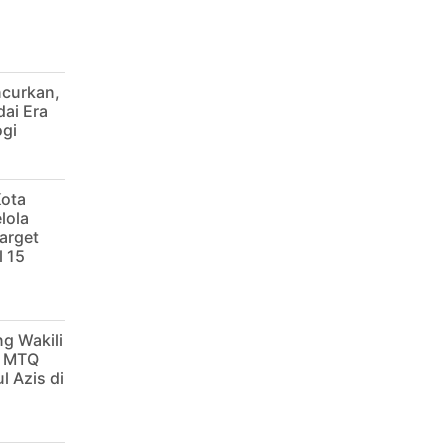
ncurkan,
dai Era
ogi
Kota
lola
arget
 15
g Wakili
g MTQ
l Azis di