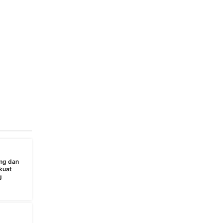
ng dan
kuat
g