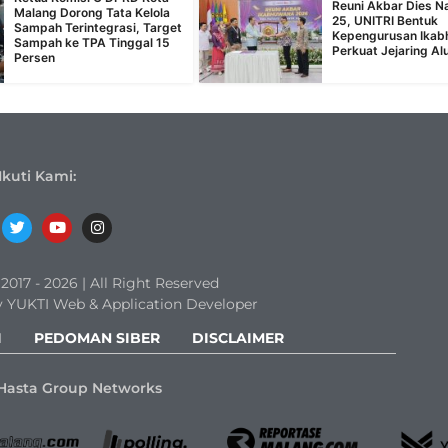
Reuni Akbar Dies Na
Malang Dorong Tata Kelola
25, UNITRI Bentuk
Sampah Terintegrasi, Target
Kepengurusan Ika
Sampah ke TPA Tinggal 15
Perkuat Jejaring Al
Persen
Ikuti Kami:
017 - 2026 | All Right Reserved
 YUKTI Web & Application Developer
I
PEDOMAN SIBER
DISCLAIMER
Hasta Group Networks