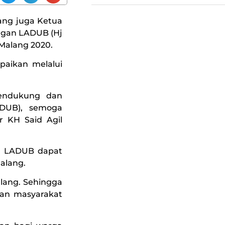
yang juga Ketua
gan LADUB (Hj
 Malang 2020.
paikan melalui
 mendukung dan
DUB), semoga
r KH Said Agil
an LADUB dapat
alang.
lang. Sehingga
an masyarakat