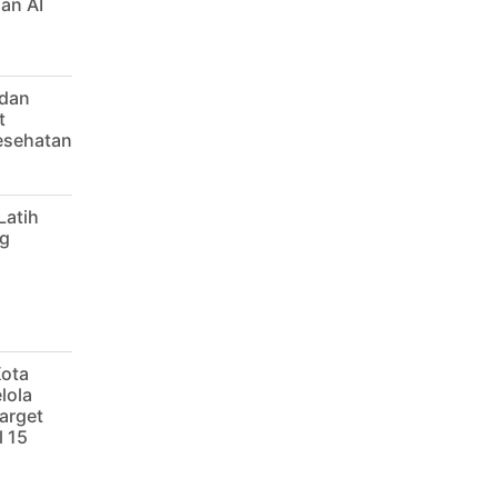
an AI
 dan
t
Kesehatan
Latih
g
Kota
lola
arget
 15