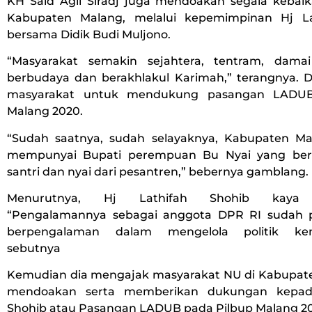
KH Said Agil Siradj juga mendoakan segala kebai
Kabupaten Malang, melalui kepemimpinan Hj La
bersama Didik Budi Muljono.
“Masyarakat semakin sejahtera, tentram, damai
berbudaya dan berakhlakul Karimah,” terangnya.
masyarakat untuk mendukung pasangan LADUB
Malang 2020.
“Sudah saatnya, sudah selayaknya, Kabupaten M
mempunyai Bupati perempuan Bu Nyai yang berl
santri dan nyai dari pesantren,” bebernya gamblang.
Menurutnya, Hj Lathifah Shohib kaya 
“Pengalamannya sebagai anggota DPR RI sudah 
berpengalaman dalam mengelola politik kema
sebutnya
Kemudian dia mengajak masyarakat NU di Kabupat
mendoakan serta memberikan dukungan kepada
Shohib atau Pasangan LADUB pada Pilbup Malang 2