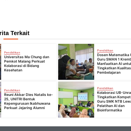
rita Terkait
Pendidikan
Pendidikan
Dosen Matematika 
Universitas Ma Chung dan
Guru SMAN 1 Krem
Pemkot Malang Perkuat
Manfaatkan AI untu
Kolaborasi di Bidang
Tingkatkan Kualita
Kesehatan
Pembelajaran
Pendidikan
Pendidikan
Kolaborasi UB-Unr
Reuni Akbar Dies Natalis ke-
Tingkatkan Kompet
25, UNITRI Bentuk
Guru SMK NTB Lew
Kepengurusan Ikabhuwana
Pelatihan AI dan
Perkuat Jejaring Alumni
Bioinformatika