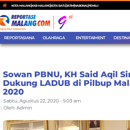
KOTA MALANG
KAB MALANG
KOTA BATU
JATIM
NASIONAL
PEMILU
REPORTASIANA
OLAHRAGA
ENTERTAIMENT
DESTINA
Sowan PBNU, KH Said Aqil Si
Dukung LADUB di Pilbup Ma
2020
Sabtu, Agustus 22, 2020 - 5:03 am
Oleh: Admin