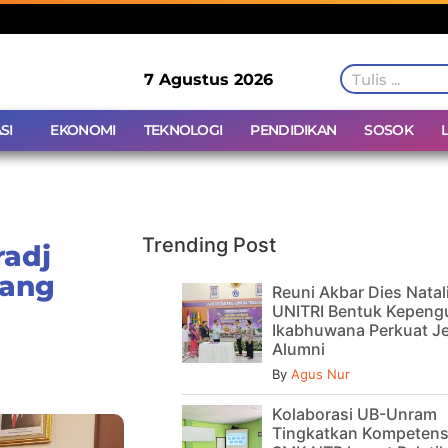
7 Agustus 2026
SI
EKONOMI
TEKNOLOGI
PENDIDIKAN
SOSOK
Trending Post
radj
lang
Reuni Akbar Dies Natal
UNITRI Bentuk Kepeng
Ikabhuwana Perkuat Je
Alumni
By
Agus Nur
Kolaborasi UB-Unram
Tingkatkan Kompetens