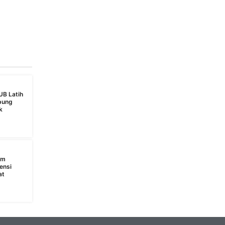
UB Latih
bung
k
s
am
ensi
at