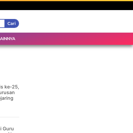
Cari
LAINNYA
is ke-25,
urusan
jaring
i Guru