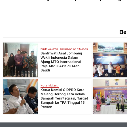
Be
budaya
Jawa Timur
Nasional
Sosok
Santriwati Asal Jombang
Wakili Indonesia Dalam
Ajang MTQ Internasional
Raja Abdul Azis di Arab
Saudi
Kota Malang
Ketua Komisi C DPRD Kota
Malang Dorong Tata Kelola
Sampah Terintegrasi, Target
Sampah ke TPA Tinggal 15
Persen