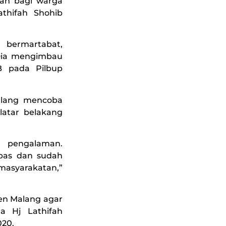
kan bagi warga
thifah Shohib
 bermartabat,
 Dia mengimbau
 pada Pilbup
alang mencoba
atar belakang
pengalaman.
pas dan sudah
syarakatan,”
en Malang agar
 Hj Lathifah
020.