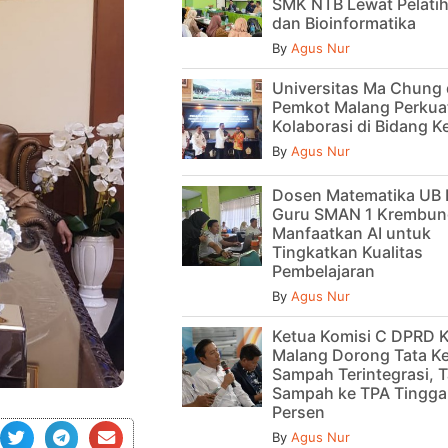
SMK NTB Lewat Pelatih
dan Bioinformatika
By
Agus Nur
Universitas Ma Chung
Pemkot Malang Perkua
Kolaborasi di Bidang 
By
Agus Nur
Dosen Matematika UB 
Guru SMAN 1 Krembun
Manfaatkan AI untuk
Tingkatkan Kualitas
Pembelajaran
By
Agus Nur
Ketua Komisi C DPRD 
Malang Dorong Tata Ke
Sampah Terintegrasi, T
Sampah ke TPA Tinggal
Persen
By
Agus Nur