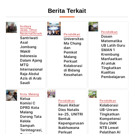
Berita Terkait
budaya
Jawa Timur
Pendidikan
Nasional
Sosok
Pendidikan
Dosen
Santriwati
Universitas
Matematika
Asal
Ma Chung
UB Latih Guru
Jombang
dan
SMAN 1
Wakili
Pemkot
Krembung
Indonesia
Malang
Manfaatkan
Dalam Ajang
Perkuat
AI untuk
MTQ
Kolaborasi
Tingkatkan
Internasional
di Bidang
Kualitas
Raja Abdul
Kesehatan
Pembelajaran
Azis di Arab
Saudi
Kota Malang
Ketua
Pendidikan
Pendidikan
Komisi C
Reuni Akbar
Kolaborasi
DPRD Kota
Dies Natalis
UB-Unram
Malang
ke-25, UNITRI
Tingkatkan
Dorong Tata
Bentuk
Kompetensi
Kelola
Kepengurusan
Guru SMK
Sampah
Ikabhuwana
NTB Lewat
Terintegrasi,
Perkuat
Pelatihan AI