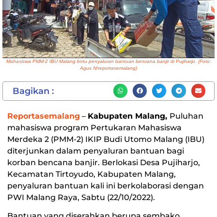
Mahasiswa PMM-2 IBU Malang bntu penyaluran bantuan bencana banjir di Pujiharjo. (Foto:
Agus N/reportasemalang)
Bagikan :
Reportasemalang
–
Kabupaten Malang,
Puluhan
mahasiswa program Pertukaran Mahasiswa
Merdeka 2 (PMM-2) IKIP Budi Utomo Malang (IBU)
diterjunkan dalam penyaluran bantuan bagi
korban bencana banjir. Berlokasi Desa Pujiharjo,
Kecamatan Tirtoyudo, Kabupaten Malang,
penyaluran bantuan kali ini berkolaborasi dengan
PWI Malang Raya, Sabtu (22/10/2022).
Bantuan yang diserahkan berupa sembako,