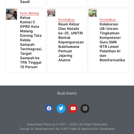
Saudi
Kota Malang
Ketua
Pendidikan
Pendidikan
Komisi C
Reuni Akbar
Kolaborasi
DPRD Kota
Dies Natalis
UB-Unram
Malang
ke-25, UNITRI
Tingkatkan
Dorong Tata
Bentuk
Kompetensi
Kelola
Kepengurusan
Guru SMK
Sampah
Ikabhuwana
NTB Lewat
Terintegrasi,
Perkuat
Pelatihan AI
Target
Jejaring
dan
Sampah ke
Alumni
Bioinformatika
TPA Tinggal
15 Persen
Ikuti Kami:
Reportase Malang © 2017 - 2026 | All Right Reserved
Design & Development By YUKTI Web & Application Developer