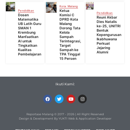
Kota Malang
Ketua
Pendidikan
Pendidikan
Dosen
Komisi C
Reuni Akbar
Matematika
DPRD Kota
Dies Natalis
UB Latih Guru
Malang
ke-25, UNITRI
SMAN 1
Dorong Tata
Bentuk
Krembung
Kelola
Kepengurusan
Manfaatkan
Sampah
Ikabhuwana
AI untuk
Terintegrasi,
Perkuat
Tingkatkan
Target
Jejaring
Kualitas
Sampah ke
Alumni
Pembelajaran
TPA Tinggal
15 Persen
Ikuti Kami:
Reportase Malang © 2017 - 2026 | All Right Reserved
Design & Development By YUKTI Web & Application Developer