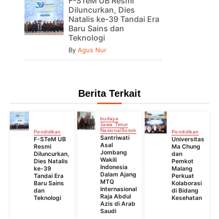
F-STeM UB Resmi
Diluncurkan, Dies
Natalis ke-39 Tandai Era
Baru Sains dan
Teknologi
By
Agus Nur
Berita Terkait
budaya
Jawa Timur
Nasional
Sosok
Pendidikan
Pendidikan
Santriwati
F-STeM UB
Universitas
Asal
Resmi
Ma Chung
Jombang
Diluncurkan,
dan
Wakili
Dies Natalis
Pemkot
Indonesia
ke-39
Malang
Dalam Ajang
Tandai Era
Perkuat
MTQ
Baru Sains
Kolaborasi
Internasional
dan
di Bidang
Raja Abdul
Teknologi
Kesehatan
Azis di Arab
Saudi