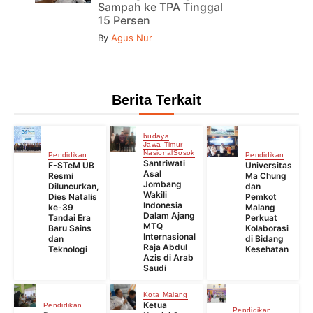
Sampah ke TPA Tinggal
15 Persen
By
Agus Nur
Berita Terkait
budaya
Jawa Timur
Nasional
Sosok
Pendidikan
Pendidikan
Santriwati
F-STeM UB
Universitas
Asal
Resmi
Ma Chung
Jombang
Diluncurkan,
dan
Wakili
Dies Natalis
Pemkot
Indonesia
ke-39
Malang
Dalam Ajang
Tandai Era
Perkuat
MTQ
Baru Sains
Kolaborasi
Internasional
dan
di Bidang
Raja Abdul
Teknologi
Kesehatan
Azis di Arab
Saudi
Kota Malang
Ketua
Pendidikan
Pendidikan