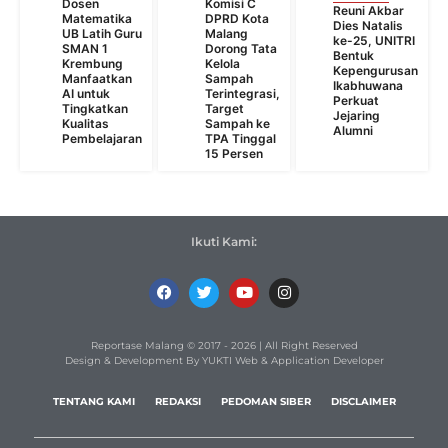
Dosen
Komisi C
Reuni Akbar
Matematika
DPRD Kota
Dies Natalis
UB Latih Guru
Malang
ke-25, UNITRI
SMAN 1
Dorong Tata
Bentuk
Krembung
Kelola
Kepengurusan
Manfaatkan
Sampah
Ikabhuwana
AI untuk
Terintegrasi,
Perkuat
Tingkatkan
Target
Jejaring
Kualitas
Sampah ke
Alumni
Pembelajaran
TPA Tinggal
15 Persen
Ikuti Kami:
Reportase Malang © 2017 - 2026 | All Right Reserved
Design & Development By YUKTI Web & Application Developer
TENTANG KAMI
REDAKSI
PEDOMAN SIBER
DISCLAIMER