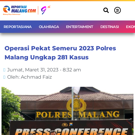
REPORTASIANA
OLAHRAGA
ENTERTAIMENT
DESTINASI
EKO
Operasi Pekat Semeru 2023 Polres
Malang Ungkap 281 Kasus
Jumat, Maret 31, 2023 - 8:32 am
Oleh: Achmad Faiz