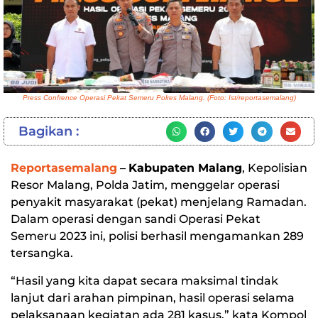
Press Confrence Operasi Pekat Semeru Polres Malang. (Foto: Ist/reportasemalang)
Bagikan :
Reportasemalang
–
Kabupaten Malang
, Kepolisian
Resor Malang, Polda Jatim, menggelar operasi
penyakit masyarakat (pekat) menjelang Ramadan.
Dalam operasi dengan sandi Operasi Pekat
Semeru 2023 ini, polisi berhasil mengamankan 289
tersangka.
“Hasil yang kita dapat secara maksimal tindak
lanjut dari arahan pimpinan, hasil operasi selama
pelaksanaan kegiatan ada 281 kasus,” kata Kompol