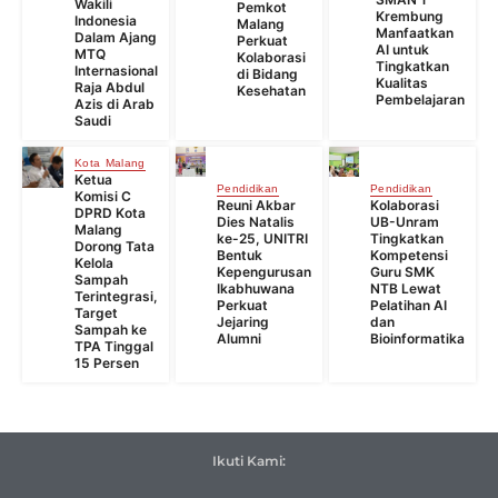
Wakili
Pemkot
Krembung
Indonesia
Malang
Manfaatkan
Dalam Ajang
Perkuat
AI untuk
MTQ
Kolaborasi
Tingkatkan
Internasional
di Bidang
Kualitas
Raja Abdul
Kesehatan
Pembelajaran
Azis di Arab
Saudi
Kota Malang
Ketua
Pendidikan
Pendidikan
Komisi C
Reuni Akbar
Kolaborasi
DPRD Kota
Dies Natalis
UB-Unram
Malang
ke-25, UNITRI
Tingkatkan
Dorong Tata
Bentuk
Kompetensi
Kelola
Kepengurusan
Guru SMK
Sampah
Ikabhuwana
NTB Lewat
Terintegrasi,
Perkuat
Pelatihan AI
Target
Jejaring
dan
Sampah ke
Alumni
Bioinformatika
TPA Tinggal
15 Persen
Ikuti Kami: