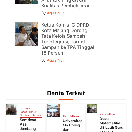
AI untuk Tingkatkan
Kualitas Pembelajaran
By
Agus Nur
Ketua Komisi C DPRD
Kota Malang Dorong
Tata Kelola Sampah
Terintegrasi, Target
Sampah ke TPA Tinggal
15 Persen
By
Agus Nur
Berita Terkait
budaya
Jawa Timur
Pendidikan
Nasional
Sosok
Pendidikan
Dosen
Santriwati
Universitas
Matematika
Asal
Ma Chung
UB Latih Guru
Jombang
dan
SMAN 1