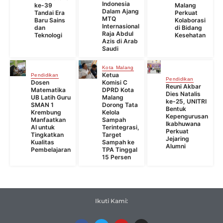
Indonesia
ke-39
Malang
Dalam Ajang
Tandai Era
Perkuat
MTQ
Baru Sains
Kolaborasi
Internasional
dan
di Bidang
Raja Abdul
Teknologi
Kesehatan
Azis di Arab
Saudi
Kota Malang
Ketua
Pendidikan
Pendidikan
Dosen
Komisi C
Reuni Akbar
Matematika
DPRD Kota
Dies Natalis
UB Latih Guru
Malang
ke-25, UNITRI
SMAN 1
Dorong Tata
Bentuk
Krembung
Kelola
Kepengurusan
Manfaatkan
Sampah
Ikabhuwana
AI untuk
Terintegrasi,
Perkuat
Tingkatkan
Target
Jejaring
Kualitas
Sampah ke
Alumni
Pembelajaran
TPA Tinggal
15 Persen
Ikuti Kami: