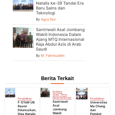
Natalis ke-39 Tandai Era
Baru Sains dan
Teknologi
By
Agus Nur
Santriwati Asal Jombang
Wakili Indonesia Dalam
Ajang MTQ Internasional
Raja Abdul Azis di Arab
Saudi
By
M. Fahrisuddin
Berita Terkait
budaya
Jawa Timur
Nasional
Sosok
Pendidikan
Pendidikan
Santriwati
F-STeM UB
Universitas
Asal
Resmi
Ma Chung
Jombang
Diluncurkan,
dan
Wakili
Dies Natalis
Pemkot