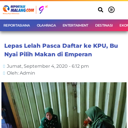
REPORTASIANA
OLAHRAGA
ENTERTAIMENT
DESTINASI
EKO
Lepas Lelah Pasca Daftar ke KPU, Bu
Nyai Pilih Makan di Emperan
Jumat, September 4, 2020 - 6:12 pm
Oleh: Admin