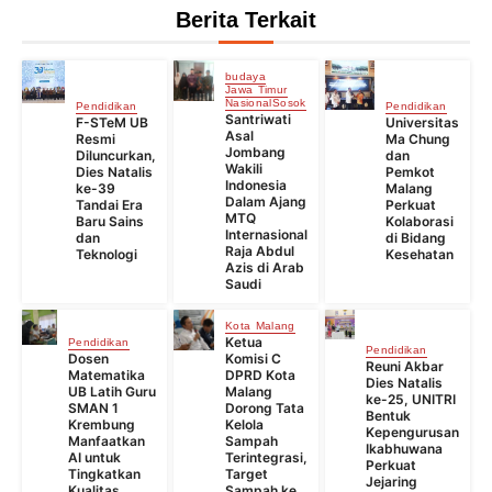
Berita Terkait
budaya
Jawa Timur
Nasional
Sosok
Pendidikan
Pendidikan
Santriwati
F-STeM UB
Universitas
Asal
Resmi
Ma Chung
Jombang
Diluncurkan,
dan
Wakili
Dies Natalis
Pemkot
Indonesia
ke-39
Malang
Dalam Ajang
Tandai Era
Perkuat
MTQ
Baru Sains
Kolaborasi
Internasional
dan
di Bidang
Raja Abdul
Teknologi
Kesehatan
Azis di Arab
Saudi
Kota Malang
Ketua
Pendidikan
Pendidikan
Dosen
Komisi C
Reuni Akbar
Matematika
DPRD Kota
Dies Natalis
UB Latih Guru
Malang
ke-25, UNITRI
SMAN 1
Dorong Tata
Bentuk
Krembung
Kelola
Kepengurusan
Manfaatkan
Sampah
Ikabhuwana
AI untuk
Terintegrasi,
Perkuat
Tingkatkan
Target
Jejaring
Kualitas
Sampah ke