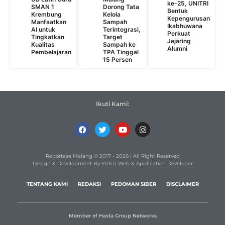
ke-25, UNITRI
SMAN 1
Dorong Tata
Bentuk
Krembung
Kelola
Kepengurusan
Manfaatkan
Sampah
Ikabhuwana
AI untuk
Terintegrasi,
Perkuat
Tingkatkan
Target
Jejaring
Kualitas
Sampah ke
Alumni
Pembelajaran
TPA Tinggal
15 Persen
Ikuti Kami:
Reportase Malang © 2017 - 2026 | All Right Reserved
Design & Development By YUKTI Web & Application Developer
TENTANG KAMI
REDAKSI
PEDOMAN SIBER
DISCLAIMER
Member of Hasta Group Networks