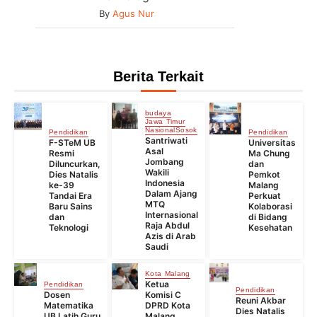
By
Agus Nur
Berita Terkait
budaya
Jawa Timur
Nasional
Sosok
Pendidikan
Pendidikan
Santriwati
F-STeM UB
Universitas
Asal
Resmi
Ma Chung
Jombang
Diluncurkan,
dan
Wakili
Dies Natalis
Pemkot
Indonesia
ke-39
Malang
Dalam Ajang
Tandai Era
Perkuat
MTQ
Baru Sains
Kolaborasi
Internasional
dan
di Bidang
Raja Abdul
Teknologi
Kesehatan
Azis di Arab
Saudi
Kota Malang
Ketua
Pendidikan
Pendidikan
Dosen
Komisi C
Reuni Akbar
Matematika
DPRD Kota
Dies Natalis
UB Latih Guru
Malang