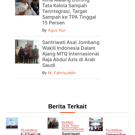
Tata Kelola Sampah
Terintegrasi, Target
Sampah ke TPA Tinggal
15 Persen
By
Agus Nur
Santriwati Asal Jombang
Wakili Indonesia Dalam
Ajang MTQ Internasional
Raja Abdul Azis di Arab
Saudi
By
M. Fahrisuddin
Berita Terkait
budaya
Jawa Timur
Nasional
Sosok
Pendidikan
Pendidikan
Santriwati
F-STeM UB
Universitas