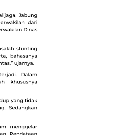
alijaga, Jabung
erwakilan dari
rwakilan Dinas
salah stunting
rta, bahasanya
tas,” ujarnya.
erjadi. Dalam
uh khususnya
idup yang tidak
ing. Sedangkan
am menggelar
tan Pendataan