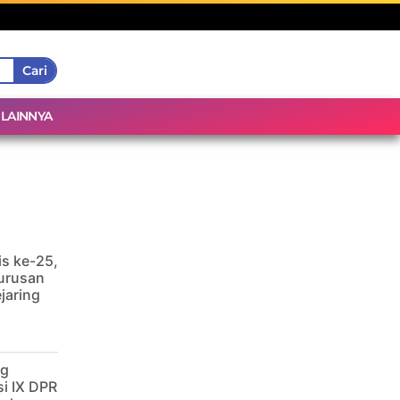
Cari
LAINNYA
is ke-25,
urusan
jaring
ng
i IX DPR