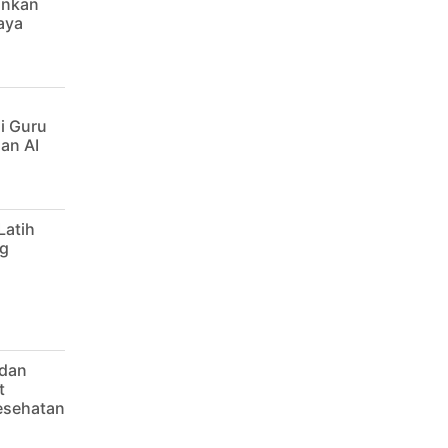
ankan
aya
i Guru
an AI
Latih
g
 dan
t
Kesehatan