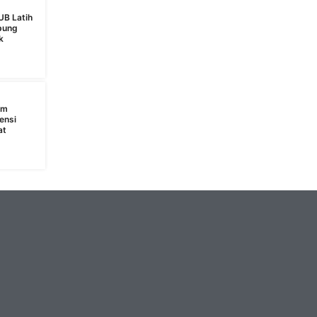
UB Latih
bung
k
s
am
ensi
at