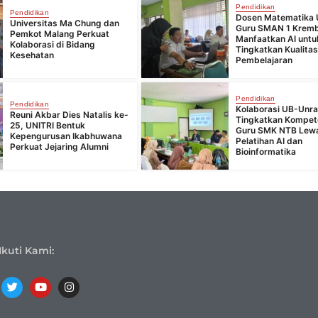
Pendidikan
Pendidikan
Dosen Matematika 
Universitas Ma Chung dan
Guru SMAN 1 Krem
Pemkot Malang Perkuat
Manfaatkan AI untu
Kolaborasi di Bidang
Tingkatkan Kualita
Kesehatan
Pembelajaran
Pendidikan
Pendidikan
Kolaborasi UB-Unr
Reuni Akbar Dies Natalis ke-
Tingkatkan Kompet
25, UNITRI Bentuk
Guru SMK NTB Lew
Kepengurusan Ikabhuwana
Pelatihan AI dan
Perkuat Jejaring Alumni
Bioinformatika
Ikuti Kami: