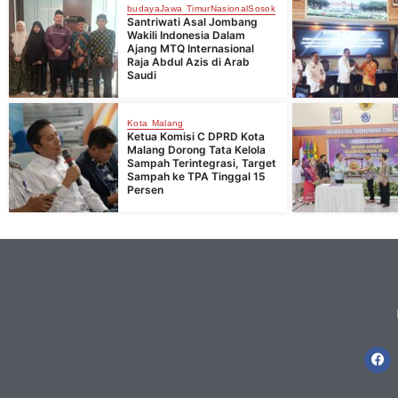
budaya
Jawa Timur
Nasional
Sosok
Santriwati Asal Jombang
Wakili Indonesia Dalam
Ajang MTQ Internasional
Raja Abdul Azis di Arab
Saudi
Kota Malang
Ketua Komisi C DPRD Kota
Malang Dorong Tata Kelola
Sampah Terintegrasi, Target
Sampah ke TPA Tinggal 15
Persen