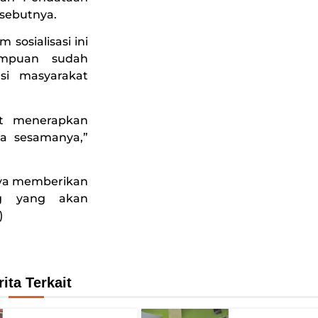
 sebutnya.
 sosialisasi ini
empuan sudah
asi masyarakat
pat menerapkan
da sesamanya,”
aya memberikan
ing yang akan
)
rita Terkait