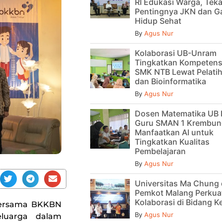
RI Edukasi Warga, Tek
Pentingnya JKN dan G
Hidup Sehat
By
Agus Nur
Kolaborasi UB-Unram
Tingkatkan Kompetens
SMK NTB Lewat Pelatih
dan Bioinformatika
By
Agus Nur
Dosen Matematika UB 
Guru SMAN 1 Krembun
Manfaatkan AI untuk
Tingkatkan Kualitas
Pembelajaran
By
Agus Nur
Universitas Ma Chung
Pemkot Malang Perkua
Kolaborasi di Bidang 
 bersama BKKBN
By
Agus Nur
eluarga dalam