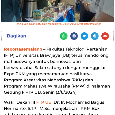
Peninjauan salah satu stan mahasiswa. (Foto: Agus N/reportasemalang)
Bagikan :
Reportasemalang
– Fakultas Teknologi Pertanian
(FTP) Universitas Brawijaya (UB) terus mendorong
mahasiswanya untuk berinovasi dan
berwirausaha. Salah satunya dengan menggelar
Expo PKM yang memamerkan hasil karya
Program Kreativitas Mahasiswa (PKM) dan
Program Mahasiswa Wirausaha (PMW) di halaman
Gedung F FTP UB, Senin (3/6/2024).
Wakil Dekan III
FTP UB
, Dr. Ir. Mochamad Bagus
Hermanto, S.TP., M.Sc. menjelaskan, PKM Box
adalah program kreativitas mahasiswa khusus