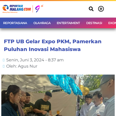
REPORTASIANA
OLAHRAGA
ENTERTAIMENT
DESTINASI
EKO
FTP UB Gelar Expo PKM, Pamerkan
Puluhan Inovasi Mahasiswa
Senin, Juni 3, 2024 - 8:37 am
Oleh: Agus Nur