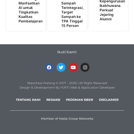
Kepengurusan
Manfaatkan
Sampah
Ikabhuwana
AI untuk
Terintegrasi,
Perkuat
Tingkatkan
Target
Jejaring
Kualitas
Sampah ke
Alumni
Pembelajaran
TPA Tinggal
15 Persen
Ikuti Kami:
Reportase Malang © 2017 - 2026 | All Right Reserved
Design & Development By YUKTI Web & Application Developer
TENTANG KAMI
REDAKSI
PEDOMAN SIBER
DISCLAIMER
Member of Hasta Group Networks