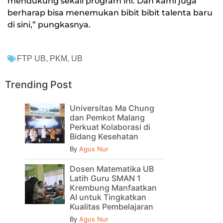
mendukung sekali program ini. Dan kami juga
berharap bisa menemukan bibit bibit talenta baru
di sini,” pungkasnya.
FTP UB
,
PKM
,
UB
Trending Post
Universitas Ma Chung
dan Pemkot Malang
Perkuat Kolaborasi di
Bidang Kesehatan
By
Agus Nur
Dosen Matematika UB
Latih Guru SMAN 1
Krembung Manfaatkan
AI untuk Tingkatkan
Kualitas Pembelajaran
By
Agus Nur