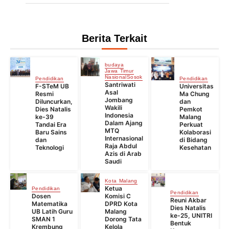
Berita Terkait
budaya
Jawa Timur
Nasional
Sosok
Pendidikan
Pendidikan
Santriwati
F-STeM UB
Universitas
Asal
Resmi
Ma Chung
Jombang
Diluncurkan,
dan
Wakili
Dies Natalis
Pemkot
Indonesia
ke-39
Malang
Dalam Ajang
Tandai Era
Perkuat
MTQ
Baru Sains
Kolaborasi
Internasional
dan
di Bidang
Raja Abdul
Teknologi
Kesehatan
Azis di Arab
Saudi
Kota Malang
Ketua
Pendidikan
Pendidikan
Dosen
Komisi C
Reuni Akbar
Matematika
DPRD Kota
Dies Natalis
UB Latih Guru
Malang
ke-25, UNITRI
SMAN 1
Dorong Tata
Bentuk
Krembung
Kelola