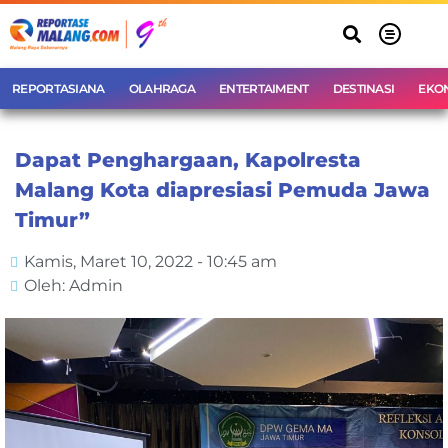
REPORTASIANA
OLAHRAGA
ENTERTAIMENT
DESTINASI
EKO
Dapat Penghargaan, Kapolresta
Malang Kota diapresiasi Pemuda Jawa
Timur”
Kamis, Maret 10, 2022 - 10:45 am
Oleh: Admin