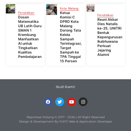
Kota Malang
Ketua
Pendidikan
Pendidikan
Dosen
Komisi C
Reuni Akbar
Matematika
DPRD Kota
Dies Natalis
UB Latih Guru
Malang
ke-25, UNITRI
SMAN 1
Dorong Tata
Bentuk
Krembung
Kelola
Kepengurusan
Manfaatkan
Sampah
Ikabhuwana
AI untuk
Terintegrasi,
Perkuat
Tingkatkan
Target
Jejaring
Kualitas
Sampah ke
Alumni
Pembelajaran
TPA Tinggal
15 Persen
Ikuti Kami:
Reportase Malang © 2017 - 2026 | All Right Reserved
Design & Development By YUKTI Web & Application Developer