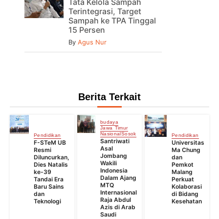
Tata Kelola Sampah
Terintegrasi, Target
Sampah ke TPA Tinggal
15 Persen
By
Agus Nur
Berita Terkait
budaya
Jawa Timur
Nasional
Sosok
Pendidikan
Pendidikan
Santriwati
F-STeM UB
Universitas
Asal
Resmi
Ma Chung
Jombang
Diluncurkan,
dan
Wakili
Dies Natalis
Pemkot
Indonesia
ke-39
Malang
Dalam Ajang
Tandai Era
Perkuat
MTQ
Baru Sains
Kolaborasi
Internasional
dan
di Bidang
Raja Abdul
Teknologi
Kesehatan
Azis di Arab
Saudi