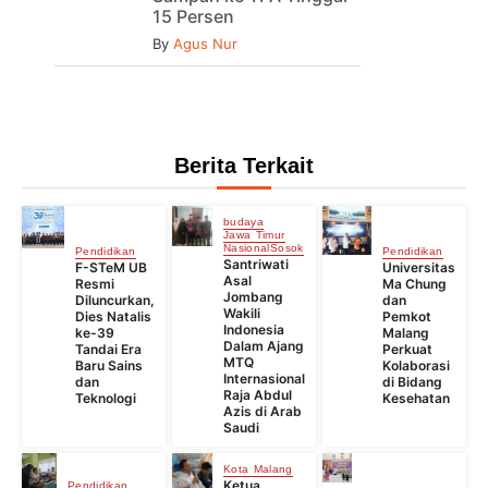
15 Persen
By
Agus Nur
Berita Terkait
budaya
Jawa Timur
Nasional
Sosok
Pendidikan
Pendidikan
Santriwati
F-STeM UB
Universitas
Asal
Resmi
Ma Chung
Jombang
Diluncurkan,
dan
Wakili
Dies Natalis
Pemkot
Indonesia
ke-39
Malang
Dalam Ajang
Tandai Era
Perkuat
MTQ
Baru Sains
Kolaborasi
Internasional
dan
di Bidang
Raja Abdul
Teknologi
Kesehatan
Azis di Arab
Saudi
Kota Malang
Ketua
Pendidikan