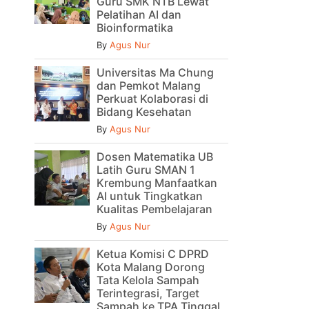
Guru SMK NTB Lewat
Pelatihan AI dan
Bioinformatika
By
Agus Nur
Universitas Ma Chung
dan Pemkot Malang
Perkuat Kolaborasi di
Bidang Kesehatan
By
Agus Nur
Dosen Matematika UB
Latih Guru SMAN 1
Krembung Manfaatkan
AI untuk Tingkatkan
Kualitas Pembelajaran
By
Agus Nur
Ketua Komisi C DPRD
Kota Malang Dorong
Tata Kelola Sampah
Terintegrasi, Target
Sampah ke TPA Tinggal