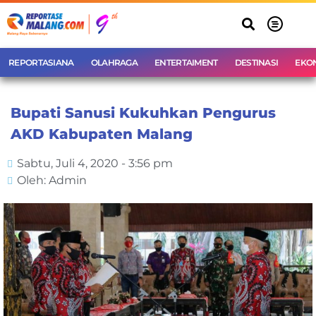
REPORTASIANA
OLAHRAGA
ENTERTAIMENT
DESTINASI
EKO
Bupati Sanusi Kukuhkan Pengurus
AKD Kabupaten Malang
Sabtu, Juli 4, 2020 - 3:56 pm
Oleh: Admin