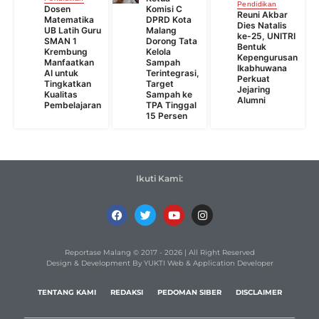
Pendidikan
Dosen
Komisi C
Reuni Akbar
Matematika
DPRD Kota
Dies Natalis
UB Latih Guru
Malang
ke-25, UNITRI
SMAN 1
Dorong Tata
Bentuk
Krembung
Kelola
Kepengurusan
Manfaatkan
Sampah
Ikabhuwana
AI untuk
Terintegrasi,
Perkuat
Tingkatkan
Target
Jejaring
Kualitas
Sampah ke
Alumni
Pembelajaran
TPA Tinggal
15 Persen
Ikuti Kami:
Reportase Malang © 2017 - 2026 | All Right Reserved
Design & Development By YUKTI Web & Application Developer
TENTANG KAMI
REDAKSI
PEDOMAN SIBER
DISCLAIMER