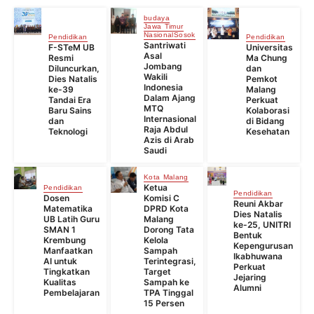
budaya
Jawa Timur
Nasional
Sosok
Pendidikan
Pendidikan
Santriwati
F-STeM UB
Universitas
Asal
Resmi
Ma Chung
Jombang
Diluncurkan,
dan
Wakili
Dies Natalis
Pemkot
Indonesia
ke-39
Malang
Dalam Ajang
Tandai Era
Perkuat
MTQ
Baru Sains
Kolaborasi
Internasional
dan
di Bidang
Raja Abdul
Teknologi
Kesehatan
Azis di Arab
Saudi
Kota Malang
Ketua
Pendidikan
Pendidikan
Dosen
Komisi C
Reuni Akbar
Matematika
DPRD Kota
Dies Natalis
UB Latih Guru
Malang
ke-25, UNITRI
SMAN 1
Dorong Tata
Bentuk
Krembung
Kelola
Kepengurusan
Manfaatkan
Sampah
Ikabhuwana
AI untuk
Terintegrasi,
Perkuat
Tingkatkan
Target
Jejaring
Kualitas
Sampah ke
Alumni
Pembelajaran
TPA Tinggal
15 Persen